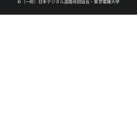
©（一財）日本デジタル道路地図協会・東京電機大学