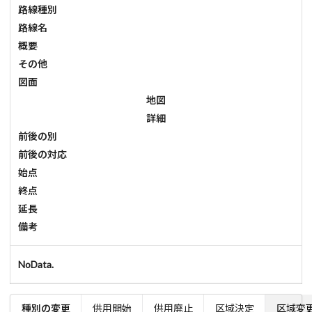
路線種別
路線名
概要
その他
図面
地図
詳細
前後の別
前後の対応
始点
終点
延長
備考
NoData.
種別の変更
供用開始
供用廃止
区域決定
区域変