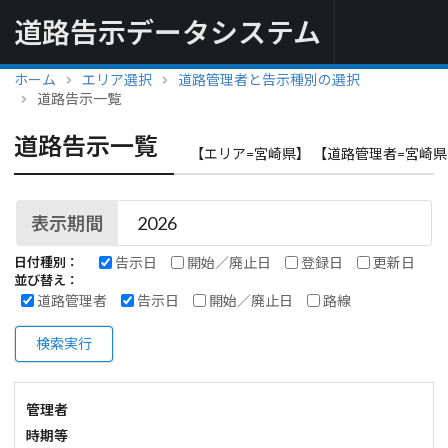
道路告示データシステム
ホーム
エリア選択
道路管理者と告示種別の選択
道路告示一覧
道路告示一覧
【エリア=宮崎県】 【道路管理者=宮崎県
表示期間
告示日
開始／廃止日
登録日
更新日
日付種別：
並び替え：
道路管理者
告示日
開始／廃止日
路線
検索実行
管理者
時期等