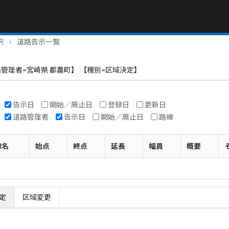
択
道路告示一覧
管理者=宮崎県 都農町】 【種別=区域決定】
告示日
開始／廃止日
登録日
更新日
道路管理者
告示日
開始／廃止日
路線
線名
始点
終点
延長
幅員
概要
定
区域変更