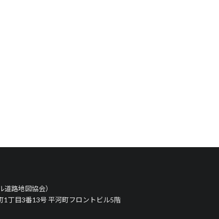
タル道路地図協会）
河町1丁目3番13号 平河町フロントビル5階