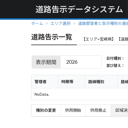
道路告示データシステム
ホーム
エリア選択
道路管理者と告示種別の選
道路告示一覧
【エリア=宮崎県】 【道路
日付種別：
表示期間
並び替え：
管理者
時期等
路線種別
路
NoData.
種別の変更
供用開始
供用廃止
区域決