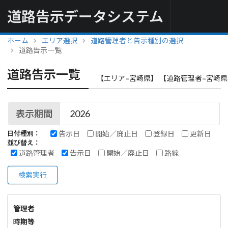
道路告示データシステム
ホーム
エリア選択
道路管理者と告示種別の選択
道路告示一覧
道路告示一覧
【エリア=宮崎県】 【道路管理者=宮崎県
表示期間
告示日
開始／廃止日
登録日
更新日
日付種別：
並び替え：
道路管理者
告示日
開始／廃止日
路線
検索実行
管理者
時期等