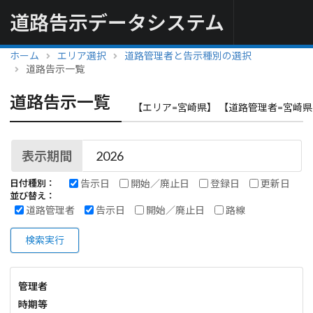
道路告示データシステム
ホーム
エリア選択
道路管理者と告示種別の選択
道路告示一覧
道路告示一覧
【エリア=宮崎県】 【道路管理者=宮崎県
表示期間
告示日
開始／廃止日
登録日
更新日
日付種別：
並び替え：
道路管理者
告示日
開始／廃止日
路線
検索実行
管理者
時期等