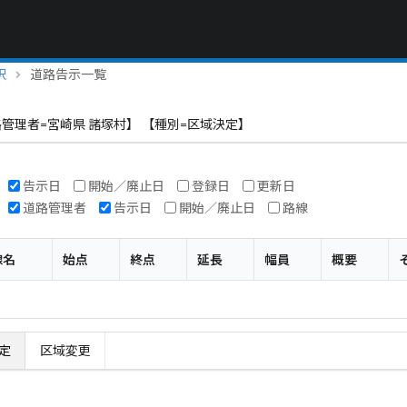
択
道路告示一覧
管理者=宮崎県 諸塚村】 【種別=区域決定】
告示日
開始／廃止日
登録日
更新日
道路管理者
告示日
開始／廃止日
路線
線名
始点
終点
延長
幅員
概要
定
区域変更