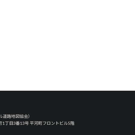
タル道路地図協会）
河町1丁目3番13号 平河町フロントビル5階