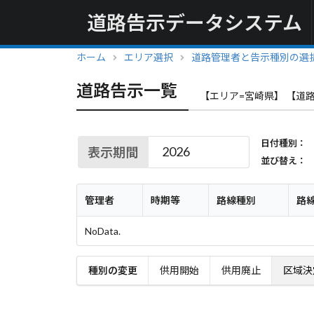
道路告示データシステム
ホーム
エリア選択
道路管理者と告示種別の選
道路告示一覧
【エリア=宮崎県】 【道路
日付種別：
表示期間
並び替え：
管理者
時期等
路線種別
路
NoData.
種別の変更
供用開始
供用廃止
区域決