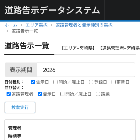
道路告示データシステム
ホーム
エリア選択
道路管理者と告示種別の選択
道路告示一覧
道路告示一覧
【エリア=宮崎県】 【道路管理者=宮崎県
表示期間
告示日
開始／廃止日
登録日
更新日
日付種別：
並び替え：
道路管理者
告示日
開始／廃止日
路線
検索実行
管理者
時期等