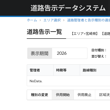
道路告示データシステム
ホーム
エリア選択
道路管理者と告示種別の選
道路告示一覧
【エリア=宮崎県】 【道
日付種別：
表示期間
並び替え：
管理者
時期等
路線種別
NoData.
種別の変更
供用開始
供用廃止
区域決