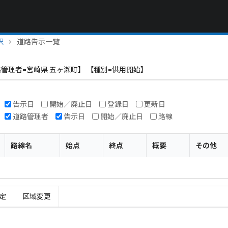
択
道路告示一覧
路管理者=宮崎県 五ヶ瀬町】 【種別=供用開始】
告示日
開始／廃止日
登録日
更新日
道路管理者
告示日
開始／廃止日
路線
路線名
始点
終点
概要
その他
定
区域変更