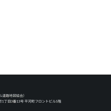
タル道路地図協会）
河町1丁目3番13号 平河町フロントビル5階